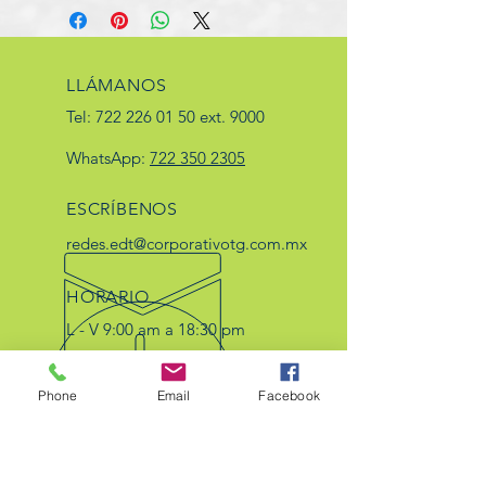
LLÁMANOS
Tel:
722 226 01 50
ext. 9000
WhatsApp:
722 350 2305
ESCRÍBENOS
redes.edt@corporativotg.com.mx
HORARIO
L - V 9:00 am a 18:30 pm
Sáb 9:00 am a 2:30 pm.
Phone
Email
Facebook
57 AÑOS DE EXPERIENCIA