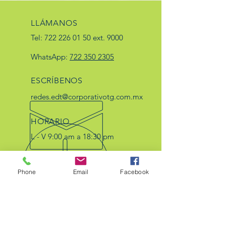
LLÁMANOS
Tel:
722 226 01 50
ext. 9000
WhatsApp:
722 350 2305
ESCRÍBENOS
redes.edt@corporativotg.com.mx
HORARIO
L - V 9:00 am a 18:30 pm
Sáb 9:00 am a 2:30 pm.
Phone
Email
Facebook
57 AÑOS DE EXPERIENCIA
Electro Diesel de Toluca S.A. de
C.V.