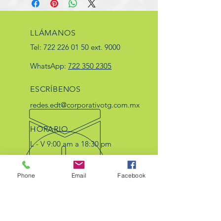
LLÁMANOS
Tel:
722 226 01 50
ext. 9000
WhatsApp:
722 350 2305
ESCRÍBENOS
redes.edt@corporativotg.com.mx
HORARIO
L - V 9:00 am a 18:30 pm
Sáb 9:00 am a 2:30 pm.
Phone
Email
Facebook
57 AÑOS DE EXPERIENCIA
Electro Diesel de Toluca S.A. de